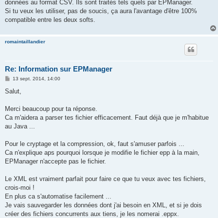
g
données au format CSV. Ils sont traités tels quels par EPManager.
e
Si tu veux les utiliser, pas de soucis, ça aura l'avantage d'être 100%
compatible entre les deux softs.
romaintaillandier
Re: Information sur EPManager
M
13 sept. 2014, 14:00
e
s
Salut,
s
a
g
Merci beaucoup pour ta réponse.
e
Ca m'aidera a parser tes fichier efficacement. Faut déjà que je m'habitue
au Java ...
Pour le cryptage et la compression, ok, faut s'amuser parfois ...
Ca n'explique aps pourquoi lorsque je modifie le fichier epp à la main,
EPManager n'accepte pas le fichier.
Le XML est vraiment parfait pour faire ce que tu veux avec tes fichiers,
crois-moi !
En plus ca s'automatise facilement ...
Je vais sauvegarder les données dont j'ai besoin en XML, et si je dois
créer des fichiers concurrents aux tiens, je les nomerai .eppx.