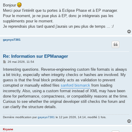
e
s
Bonjour
s
Merci pour l'intérêt que tu portes à Eclipse Phase et à EP manager.
a
g
Pour le moment, je ne joue plus à EP, donc je intégrerais pas les
e
suppléments pour le moment.
Je reprendrais plus tard quand j'aurais un peu plus de temps ... :/
gayeyo7381
Re: Information sur EPManager
M
26 mai 2026, 11:54
e
s
Interesting questions. Reverse-engineering custom file formats is always
s
a bit tricky, especially when integrity checks or hashes are involved. My
a
g
guess is that the final block probably acts as validation to prevent
e
corrupted or manually edited files
sanford bismarck
from loading
incorrectly. Also, using a custom format instead of XML may have been
done for performance, compactness, or compatibility reasons at the time.
Curious to see whether the original developer still checks the forum and
can clarify the structure details.
Dernière modification par
gayeyo7381
le 12 juin 2026, 14:14, modifié 1 fois.
Kryane