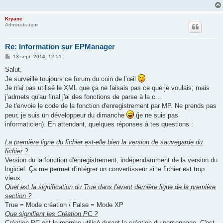
Kryane
Administrateur
Re: Information sur EPManager
M
13 sept. 2014, 12:51
e
s
Salut,
s
Je surveille toujours ce forum du coin de l’œil
a
g
Je n'ai pas utilisé le XML que ça ne faisais pas ce que je voulais; mais
e
j’admets qu'au final j'ai des fonctions de parse à la c...
Je t'envoie le code de la fonction d'enregistrement par MP. Ne prends pas
peur, je suis un développeur du dimanche
(je ne suis pas
informaticien). En attendant, quelques réponses à tes questions :
La première ligne du fichier est-elle bien la version de sauvegarde du
fichier ?
Version du la fonction d'enregistrement, indépendamment de la version du
logiciel. Ça me permet d'intégrer un convertisseur si le fichier est trop
vieux.
Quel est la signification du True dans l'avant dernière ligne de la première
section ?
True = Mode création / False = Mode XP
Que signifient les Création PC ?
Création PC est le morphe utilisé durant la création du personnage. C'est