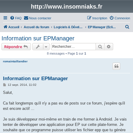
http://www.insomniaks.fr
FAQ
Nous contacter
Inscription
Connexion
R
Accueil
Accueil du forum
Logiciels & Développements
EP Manager (Eclipse Phase)
e
Information sur EPManager
c
Rechercher
Recherche 
Répondre
h
8 messages • Page
1
sur
1
e
romaintaillandier
r
c
h
Information sur EPManager
e
M
12 sept. 2014, 11:02
e
r
s
Salut,
s
a
g
Ca fait longtemps qu'il n'y a pas eu de posts sur ce forum, j'espère qu'il
e
est encore actif ...
Je suis développeur moi-même en train de me former à Android. Je vais
tenter de développer une application pour EP sur cette plate-forme. Je
souhaite que ce programme puisse utiliser les fichier epp que tu génère