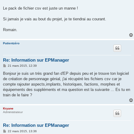
Le pack de fichier csv est juste un manne !
Si jamais je vais au bout du projet, je te tiendrai au courant.
Romain.
Patientzéro
Re: Information sur EPManager
M
21 mars 2015, 12:39
e
s
Bonjour je suis un très grand fan d'EP depuis peu et je trouve ton logiciel
s
de création de personnage génial, j'ai récupéré les fichiers csv car je
a
g
compte rajouter aspects,implants, historiques, factions, morphes et
e
équipements des suppléments et ma question est la suivante ... Es tu en
train de le faire ?
Kryane
Administrateur
Re: Information sur EPManager
M
22 mars 2015, 13:36