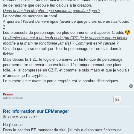
de ce morphe que découle les calculs à la création.
Dans la section Morphe : que signifie la première ligne ?
Le nombre de morphes au total.
A quoi sert l'avant dernière ligne (avant ce que je crois être un hashcode)
?
Les brousoufs du personnage, ou plus communément appelés Crédits
Le dernier bloc est-il un hash code (ou CRC (je le suppose car un fichier
modifié à la main ne fonctionne jamais) ? Comment est-il calculé ?
C'est là que ça se complique. Tout le personnage est en clair dans le
fichier.
Mais depuis la 1.21, le logiciel conserve un historique du personnage,
pour permettre de revoir son évolution. L'historique prenant une place
folle, je l'ai compressé en GZIP, et comme je suis maso et que je voulais
m'amuser, je l'ai crypté ...
Le numéro juste avant la partie cryptée est le nombre d'historiques.
Kryane
Administrateur
Re: Information sur EPManager
M
13 sept. 2014, 12:57
e
s
Ha j'oubliais,
s
Dans la section EP manager du site, j'ai mis à dispo mes fichiers de
a