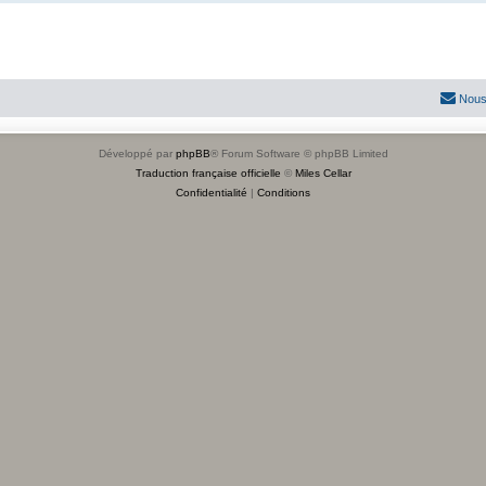
Nous
Développé par
phpBB
® Forum Software © phpBB Limited
Traduction française officielle
©
Miles Cellar
Confidentialité
|
Conditions