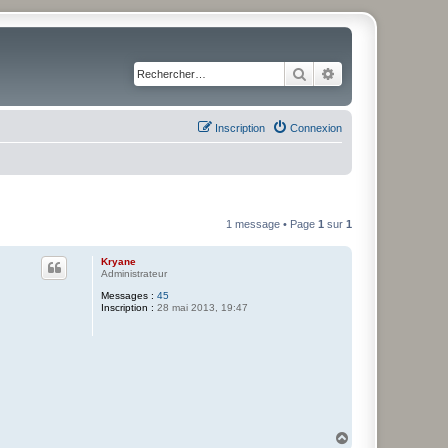
Rechercher
Recherche avancé
Inscription
Connexion
1 message • Page
1
sur
1
Kryane
Administrateur
Messages :
45
Inscription :
28 mai 2013, 19:47
H