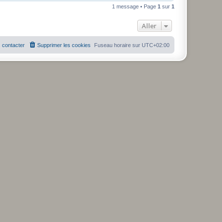
a
1 message • Page
1
sur
1
u
t
Aller
 contacter
Supprimer les cookies
Fuseau horaire sur
UTC+02:00