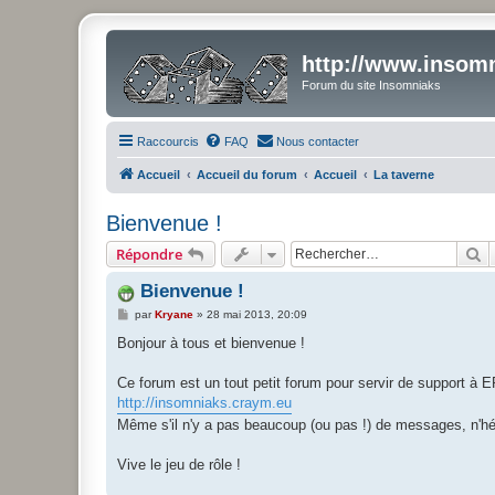
http://www.insomn
Forum du site Insomniaks
Raccourcis
FAQ
Nous contacter
Accueil
Accueil du forum
Accueil
La taverne
Bienvenue !
R
Répondre
Bienvenue !
M
par
Kryane
»
28 mai 2013, 20:09
e
s
Bonjour à tous et bienvenue !
s
a
g
Ce forum est un tout petit forum pour servir de support à 
e
http://insomniaks.craym.eu
Même s'il n'y a pas beaucoup (ou pas !) de messages, n'
Vive le jeu de rôle !