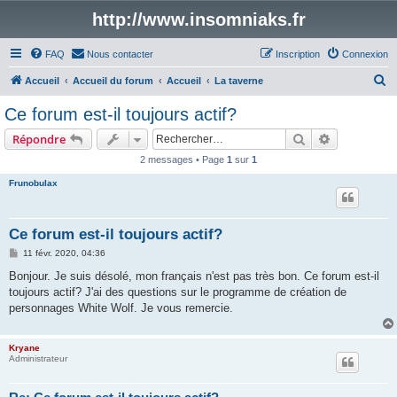
http://www.insomniaks.fr
FAQ
Nous contacter
Inscription
Connexion
R
Accueil
Accueil du forum
Accueil
La taverne
e
Ce forum est-il toujours actif?
c
Rechercher
Recherche 
Répondre
h
2 messages • Page
1
sur
1
e
Frunobulax
r
c
h
Ce forum est-il toujours actif?
e
M
11 févr. 2020, 04:36
e
r
s
Bonjour. Je suis désolé, mon français n'est pas très bon. Ce forum est-il
s
toujours actif? J'ai des questions sur le programme de création de
a
g
personnages White Wolf. Je vous remercie.
e
Kryane
Administrateur