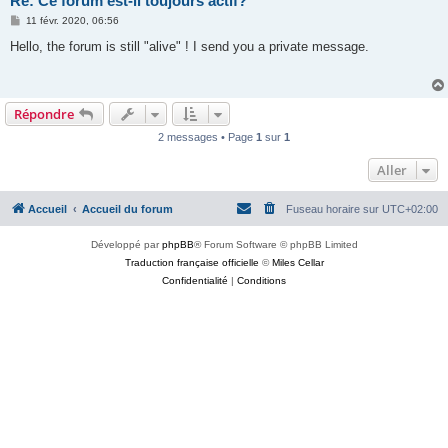
Re: Ce forum est-il toujours actif?
M
11 févr. 2020, 06:56
e
s
Hello, the forum is still "alive" ! I send you a private message.
s
a
g
e
Répondre
2 messages • Page
1
sur
1
Aller
Accueil
Accueil du forum
Fuseau horaire sur
UTC+02:00
Développé par
phpBB
® Forum Software © phpBB Limited
Traduction française officielle
©
Miles Cellar
Confidentialité
|
Conditions