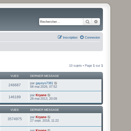
Rechercher
Recherche avancé
Inscription
Connexion
10 sujets • Page
1
sur
1
VUES
DERNIER MESSAGE
par
gayeyo7381
246687
08 mai 2026, 07:52
par
Kryane
146189
28 mai 2013, 20:09
VUES
DERNIER MESSAGE
par
Kryane
3574975
27 sept. 2018, 11:22
par
Kryane