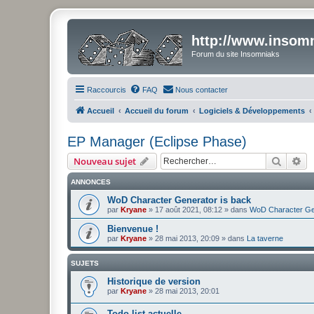
http://www.insomn
Forum du site Insomniaks
Raccourcis
FAQ
Nous contacter
Accueil
Accueil du forum
Logiciels & Développements
EP Manager (Eclipse Phase)
Recher
Re
Nouveau sujet
ANNONCES
WoD Character Generator is back
par
Kryane
» 17 août 2021, 08:12 » dans
WoD Character Ge
Bienvenue !
par
Kryane
» 28 mai 2013, 20:09 » dans
La taverne
SUJETS
Historique de version
par
Kryane
» 28 mai 2013, 20:01
Todo-list actuelle