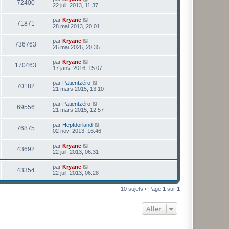
72400
22 juil. 2013, 11:37
par
Kryane
71871
28 mai 2013, 20:01
par
Kryane
736763
26 mai 2026, 20:35
par
Kryane
170463
17 janv. 2016, 15:07
par
Patientzéro
70182
21 mars 2015, 13:10
par
Patientzéro
69556
21 mars 2015, 12:57
par
Heptdorland
76875
02 nov. 2013, 16:46
par
Kryane
43692
22 juil. 2013, 06:31
par
Kryane
43354
22 juil. 2013, 06:28
10 sujets • Page
1
sur
1
Aller