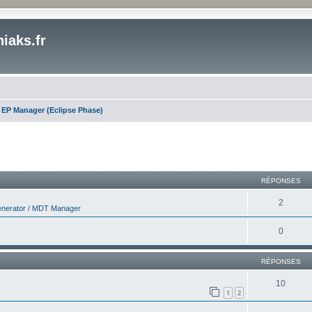
iaks.fr
EP Manager (Eclipse Phase)
cher
cherche avancée
RÉPONSES
2
nerator / MDT Manager
0
RÉPONSES
10
1
2