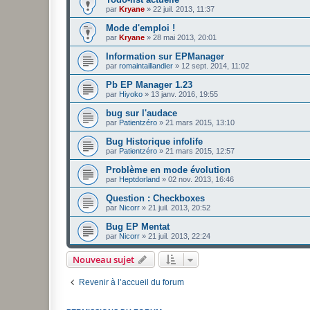
par
Kryane
» 22 juil. 2013, 11:37
Mode d'emploi !
par
Kryane
» 28 mai 2013, 20:01
Information sur EPManager
par
romaintaillandier
» 12 sept. 2014, 11:02
Pb EP Manager 1.23
par
Hiyoko
» 13 janv. 2016, 19:55
bug sur l'audace
par
Patientzéro
» 21 mars 2015, 13:10
Bug Historique infolife
par
Patientzéro
» 21 mars 2015, 12:57
Problème en mode évolution
par
Heptdorland
» 02 nov. 2013, 16:46
Question : Checkboxes
par
Nicorr
» 21 juil. 2013, 20:52
Bug EP Mentat
par
Nicorr
» 21 juil. 2013, 22:24
Nouveau sujet
Revenir à l’accueil du forum