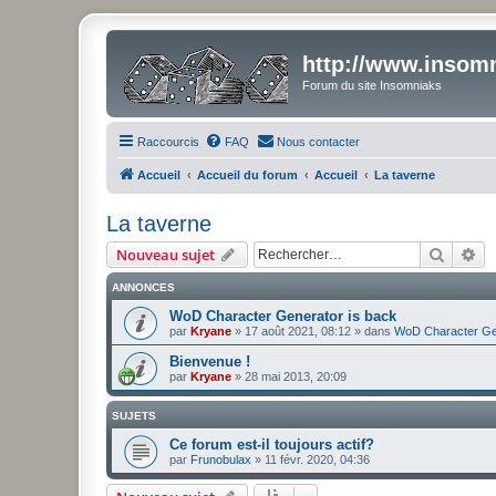
http://www.insomn
Forum du site Insomniaks
Raccourcis
FAQ
Nous contacter
Accueil
Accueil du forum
Accueil
La taverne
La taverne
Recher
Re
Nouveau sujet
ANNONCES
WoD Character Generator is back
par
Kryane
» 17 août 2021, 08:12 » dans
WoD Character Ge
Bienvenue !
par
Kryane
» 28 mai 2013, 20:09
SUJETS
Ce forum est-il toujours actif?
par
Frunobulax
» 11 févr. 2020, 04:36