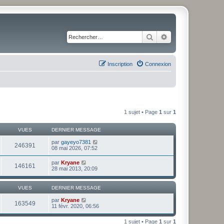
Rechercher
Recherche avancé
Inscription
Connexion
1 sujet • Page
1
sur
1
VUES
DERNIER MESSAGE
par
gayeyo7381
246391
08 mai 2026, 07:52
par
Kryane
146161
28 mai 2013, 20:09
VUES
DERNIER MESSAGE
par
Kryane
163549
11 févr. 2020, 06:56
1 sujet • Page
1
sur
1