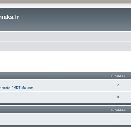
iaks.fr
cher
cherche avancée
RÉPONSES
2
nerator / MDT Manager
0
RÉPONSES
1