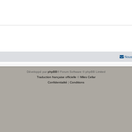
Nous
Développé par
phpBB
® Forum Software © phpBB Limited
Traduction française officielle
©
Miles Cellar
Confidentialité
|
Conditions