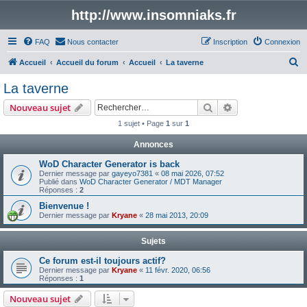
http://www.insomniaks.fr
FAQ
Nous contacter
Inscription
Connexion
R
Accueil
Accueil du forum
Accueil
La taverne
e
La taverne
c
Rechercher
Recherche avanc
Nouveau sujet
h
1 sujet • Page
1
sur
1
e
Annonces
r
c
WoD Character Generator is back
Dernier message par
gayeyo7381
«
08 mai 2026, 07:52
h
Publié dans
WoD Character Generator / MDT Manager
Réponses :
2
e
Bienvenue !
r
Dernier message par
Kryane
«
28 mai 2013, 20:09
Sujets
Ce forum est-il toujours actif?
Dernier message par
Kryane
«
11 févr. 2020, 06:56
Réponses :
1
Nouveau sujet