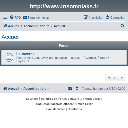
http://www.insomniaks.fr
FAQ
Nous contacter
Inscription
Connexion
R
Accueil
Accueil du forum
Accueil
e
Accueil
c
Forum
h
e
La taverne
Postez ici si vous avez une question ... ou pas ! Tavernier, à boire !
r
Sujets :
2
c
h
Aller
e
r
Accueil
Accueil du forum
Fuseau horaire sur
UTC+02:00
Développé par
phpBB
® Forum Software © phpBB Limited
Traduction française officielle
©
Miles Cellar
Confidentialité
|
Conditions