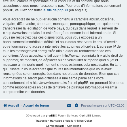
être tenu comme responsable de la conduite et du contenu que nous
acceptons et que nous n’acceptons pas. Pour plus d’informations concernant
phpBB, veuillez consulter
le site de phpBB
(en anglais).
Vous acceptez de ne publier aucun contenu à caractère abusif, obscène,
vulgaire, diffamatoire, choquant, menaçant, pornographique, etc. qui pourrait
transgresser la législation de votre pays, du pays dans lequel le serveur de
« http://www.insomniaks.fr » est hébergé ou encore la loi internationale. Si
vous ne respectez pas ces dispositions, vous vous exposez à un
bannissement immédiat et définitif et nous nous réservons le droit d’avertir
votre fournisseur d’accès à internet et les autorités officielles. L’adresse IP de
tous les messages est enregistrée afin d’aider au renforcement de ces
conditions. Vous acceptez le fait que « http://www.insomniaks.fr » ait le droit de
supprimer, de modifier, de déplacer ou de verrouiller n’importe quel sujet et
message à n’importe quel moment si nous estimons cela nécessaire. En tant
qu’utilisateur, vous acceptez que toutes les informations que vous avez
renseignées soient enregistrées dans notre base de données. Bien que ces
informations ne seront pas diffusées à une tierce partie sans votre
consentement, ni « http://www.insomniaks.fr », ni phpBB, ne pourront être tenus
comme responsables en cas de tentative de piratage informatique visant à
compromettre vos données.
Accueil
Accueil du forum
Fuseau horaire sur
UTC+02:00
Développé par
phpBB
® Forum Software © phpBB Limited
Traduction française officielle
©
Miles Cellar
Confidentialité
|
Conditions