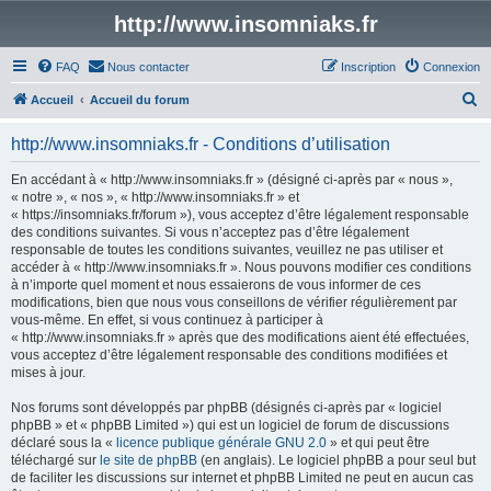
http://www.insomniaks.fr
FAQ
Nous contacter
Inscription
Connexion
R
Accueil
Accueil du forum
e
http://www.insomniaks.fr - Conditions d’utilisation
c
h
En accédant à « http://www.insomniaks.fr » (désigné ci-après par « nous »,
« notre », « nos », « http://www.insomniaks.fr » et
e
« https://insomniaks.fr/forum »), vous acceptez d’être légalement responsable
r
des conditions suivantes. Si vous n’acceptez pas d’être légalement
responsable de toutes les conditions suivantes, veuillez ne pas utiliser et
c
accéder à « http://www.insomniaks.fr ». Nous pouvons modifier ces conditions
h
à n’importe quel moment et nous essaierons de vous informer de ces
modifications, bien que nous vous conseillons de vérifier régulièrement par
e
vous-même. En effet, si vous continuez à participer à
r
« http://www.insomniaks.fr » après que des modifications aient été effectuées,
vous acceptez d’être légalement responsable des conditions modifiées et
mises à jour.
Nos forums sont développés par phpBB (désignés ci-après par « logiciel
phpBB » et « phpBB Limited ») qui est un logiciel de forum de discussions
déclaré sous la «
licence publique générale GNU 2.0
» et qui peut être
téléchargé sur
le site de phpBB
(en anglais). Le logiciel phpBB a pour seul but
de faciliter les discussions sur internet et phpBB Limited ne peut en aucun cas