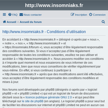
http://www.insomniaks.fr
FAQ
Nous contacter
Inscription
Connexion
R
Accueil
Accueil du forum
e
http://www.insomniaks.fr - Conditions d’utilisation
c
h
En accédant à « http://www.insomniaks.fr » (désigné ci-après par « nous »,
« notre », « nos », « http://www.insomniaks.fr » et
e
« https://insomniaks.fr/forum »), vous acceptez d’être légalement responsable
r
des conditions suivantes. Si vous n’acceptez pas d’être légalement
responsable de toutes les conditions suivantes, veuillez ne pas utiliser et
c
accéder à « http://www.insomniaks.fr ». Nous pouvons modifier ces conditions
h
à n’importe quel moment et nous essaierons de vous informer de ces
modifications, bien que nous vous conseillons de vérifier régulièrement par
e
vous-même. En effet, si vous continuez à participer à
r
« http://www.insomniaks.fr » après que des modifications aient été effectuées,
vous acceptez d’être légalement responsable des conditions modifiées et
mises à jour.
Nos forums sont développés par phpBB (désignés ci-après par « logiciel
phpBB » et « phpBB Limited ») qui est un logiciel de forum de discussions
déclaré sous la «
licence publique générale GNU 2.0
» et qui peut être
téléchargé sur
le site de phpBB
(en anglais). Le logiciel phpBB a pour seul but
de faciliter les discussions sur internet et phpBB Limited ne peut en aucun cas