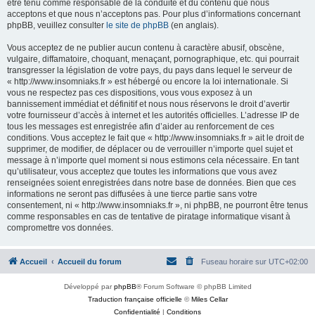
être tenu comme responsable de la conduite et du contenu que nous
acceptons et que nous n’acceptons pas. Pour plus d’informations concernant
phpBB, veuillez consulter
le site de phpBB
(en anglais).
Vous acceptez de ne publier aucun contenu à caractère abusif, obscène,
vulgaire, diffamatoire, choquant, menaçant, pornographique, etc. qui pourrait
transgresser la législation de votre pays, du pays dans lequel le serveur de
« http://www.insomniaks.fr » est hébergé ou encore la loi internationale. Si
vous ne respectez pas ces dispositions, vous vous exposez à un
bannissement immédiat et définitif et nous nous réservons le droit d’avertir
votre fournisseur d’accès à internet et les autorités officielles. L’adresse IP de
tous les messages est enregistrée afin d’aider au renforcement de ces
conditions. Vous acceptez le fait que « http://www.insomniaks.fr » ait le droit de
supprimer, de modifier, de déplacer ou de verrouiller n’importe quel sujet et
message à n’importe quel moment si nous estimons cela nécessaire. En tant
qu’utilisateur, vous acceptez que toutes les informations que vous avez
renseignées soient enregistrées dans notre base de données. Bien que ces
informations ne seront pas diffusées à une tierce partie sans votre
consentement, ni « http://www.insomniaks.fr », ni phpBB, ne pourront être tenus
comme responsables en cas de tentative de piratage informatique visant à
compromettre vos données.
Accueil
Accueil du forum
Fuseau horaire sur
UTC+02:00
Développé par
phpBB
® Forum Software © phpBB Limited
Traduction française officielle
©
Miles Cellar
Confidentialité
|
Conditions