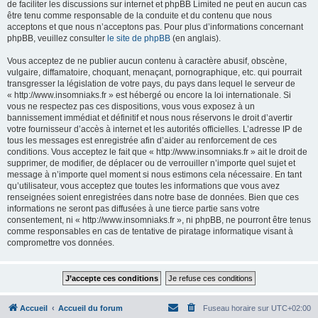
de faciliter les discussions sur internet et phpBB Limited ne peut en aucun cas
être tenu comme responsable de la conduite et du contenu que nous
acceptons et que nous n’acceptons pas. Pour plus d’informations concernant
phpBB, veuillez consulter
le site de phpBB
(en anglais).
Vous acceptez de ne publier aucun contenu à caractère abusif, obscène,
vulgaire, diffamatoire, choquant, menaçant, pornographique, etc. qui pourrait
transgresser la législation de votre pays, du pays dans lequel le serveur de
« http://www.insomniaks.fr » est hébergé ou encore la loi internationale. Si
vous ne respectez pas ces dispositions, vous vous exposez à un
bannissement immédiat et définitif et nous nous réservons le droit d’avertir
votre fournisseur d’accès à internet et les autorités officielles. L’adresse IP de
tous les messages est enregistrée afin d’aider au renforcement de ces
conditions. Vous acceptez le fait que « http://www.insomniaks.fr » ait le droit de
supprimer, de modifier, de déplacer ou de verrouiller n’importe quel sujet et
message à n’importe quel moment si nous estimons cela nécessaire. En tant
qu’utilisateur, vous acceptez que toutes les informations que vous avez
renseignées soient enregistrées dans notre base de données. Bien que ces
informations ne seront pas diffusées à une tierce partie sans votre
consentement, ni « http://www.insomniaks.fr », ni phpBB, ne pourront être tenus
comme responsables en cas de tentative de piratage informatique visant à
compromettre vos données.
Accueil
Accueil du forum
Fuseau horaire sur
UTC+02:00