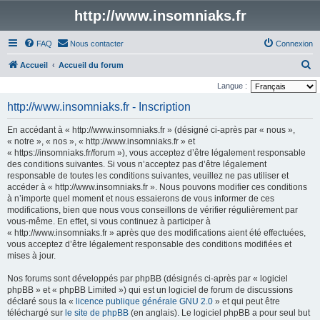
http://www.insomniaks.fr
FAQ
Nous contacter
Connexion
R
Accueil
Accueil du forum
e
Langue :
c
http://www.insomniaks.fr - Inscription
h
En accédant à « http://www.insomniaks.fr » (désigné ci-après par « nous »,
e
« notre », « nos », « http://www.insomniaks.fr » et
r
« https://insomniaks.fr/forum »), vous acceptez d’être légalement responsable
des conditions suivantes. Si vous n’acceptez pas d’être légalement
c
responsable de toutes les conditions suivantes, veuillez ne pas utiliser et
h
accéder à « http://www.insomniaks.fr ». Nous pouvons modifier ces conditions
à n’importe quel moment et nous essaierons de vous informer de ces
e
modifications, bien que nous vous conseillons de vérifier régulièrement par
r
vous-même. En effet, si vous continuez à participer à
« http://www.insomniaks.fr » après que des modifications aient été effectuées,
vous acceptez d’être légalement responsable des conditions modifiées et
mises à jour.
Nos forums sont développés par phpBB (désignés ci-après par « logiciel
phpBB » et « phpBB Limited ») qui est un logiciel de forum de discussions
déclaré sous la «
licence publique générale GNU 2.0
» et qui peut être
téléchargé sur
le site de phpBB
(en anglais). Le logiciel phpBB a pour seul but