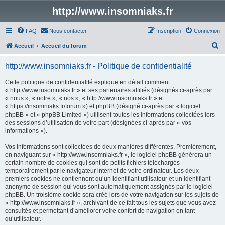
http://www.insomniaks.fr
FAQ
Nous contacter
Inscription
Connexion
R
Accueil
Accueil du forum
e
http://www.insomniaks.fr - Politique de confidentialité
c
h
Cette politique de confidentialité explique en détail comment
« http://www.insomniaks.fr » et ses partenaires affiliés (désignés ci-après par
e
« nous », « notre », « nos », « http://www.insomniaks.fr » et
r
« https://insomniaks.fr/forum ») et phpBB (désigné ci-après par « logiciel
phpBB » et « phpBB Limited ») utilisent toutes les informations collectées lors
c
des sessions d’utilisation de votre part (désignées ci-après par « vos
h
informations »).
e
Vos informations sont collectées de deux manières différentes. Premièrement,
r
en naviguant sur « http://www.insomniaks.fr », le logiciel phpBB génèrera un
certain nombre de cookies qui sont de petits fichiers téléchargés
temporairement par le navigateur internet de votre ordinateur. Les deux
premiers cookies ne contiennent qu’un identifiant utilisateur et un identifiant
anonyme de session qui vous sont automatiquement assignés par le logiciel
phpBB. Un troisième cookie sera créé lors de votre navigation sur les sujets de
« http://www.insomniaks.fr », archivant de ce fait tous les sujets que vous avez
consultés et permettant d’améliorer votre confort de navigation en tant
qu’utilisateur.