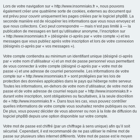
Lors de votre navigation sur « http://www.insomniaks.fr », nous pouvons
également créer une quatrième sorte de cookies, externes au document qui
est prévu pour couvrir uniquement les pages créées par le logiciel phpBB. La
seconde manière est de récupérer les informations que vous nous envoyez et
que nous collectons. Ceci peut correspondre — mais n’est pas limité à — la
publication de messages en tant qu’utilisateur anonyme, l’inscription sur
« http://www.insomniaks.fr » (désignée ci-après par « votre compte ») et les
messages que vous publiez après votre inscription et lors de votre connexion
(désignés ci-après par « vos messages »).
Votre compte contiendra au minimum un identifiant unique (désigné ci-après
par « votre nom d’utilisateur ») et un mot de passe personnel vous permettant
de vous connecter à votre compte (désigné ci-après par « votre mot de
passe ») et une adresse de courriel personnelle. Les informations de votre
compte sur « http://www.insomniaks.fr » sont protégées par les lois de
protection des données applicables dans le pays qui héberge notre serveur.
Toutes les informations, en-dehors de votre nom d’utilisateur, de votre mot de
passe et de votre adresse de courriel requis par « http://www.insomniaks.fr »
durant votre inscription, sont obligatoires ou facultatives, à la seule discrétion
de « http://www.insomniaks.fr ». Dans tous les cas, vous pouvez contrôler
quelles informations de votre compte vous souhaitez rendre publiques ou non.
De plus, vous pouvez décider de vous abonner ou non à la liste de diffusion du
logiciel phpBB depuis une option disponible sur votre compte.
Votre mot de passe est chiffré (par un chiffrage à sens unique) afin qu’il soit
sécurisé. Cependant, il est recommandé de ne pas utiliser le même mot de
passe sur plusieurs sites internet différents. Votre mot de passe est le moyen