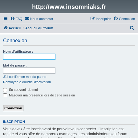
http://www.insomniaks.fr
FAQ
Nous contacter
Inscription
Connexion
R
Accueil
Accueil du forum
e
Connexion
c
h
Nom d’utilisateur :
e
r
Mot de passe :
c
J’ai oublié mon mot de passe
h
Renvoyer le courriel d’activation
e
Se souvenir de moi
r
Masquer ma présence lors de cette session
INSCRIPTION
Vous devez être inscrit avant de pouvoir vous connecter. L’inscription est
rapide et vous offre de nombreux avantages. Les administrateurs du forum