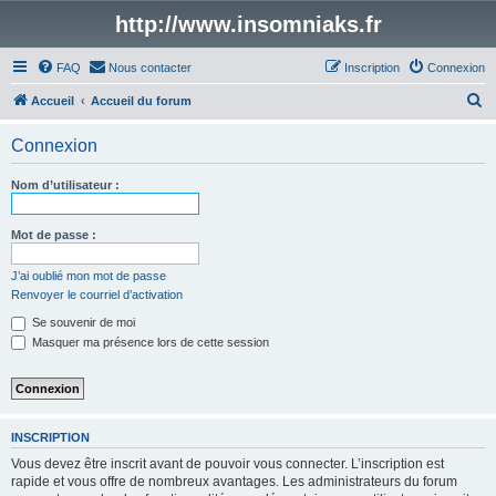
http://www.insomniaks.fr
FAQ
Nous contacter
Inscription
Connexion
R
Accueil
Accueil du forum
e
Connexion
c
h
Nom d’utilisateur :
e
r
Mot de passe :
c
J’ai oublié mon mot de passe
h
Renvoyer le courriel d’activation
e
Se souvenir de moi
r
Masquer ma présence lors de cette session
INSCRIPTION
Vous devez être inscrit avant de pouvoir vous connecter. L’inscription est
rapide et vous offre de nombreux avantages. Les administrateurs du forum