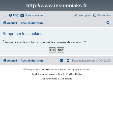
http://www.insomniaks.fr
FAQ
Nous contacter
Inscription
Connexion
R
Accueil
Accueil du forum
e
Supprimer les cookies
c
h
Êtes-vous sûr de vouloir supprimer les cookies de ce forum ?
e
r
c
Accueil
Accueil du forum
Fuseau horaire sur
UTC+02:00
h
Développé par
phpBB
® Forum Software © phpBB Limited
e
Traduction française officielle
©
Miles Cellar
r
Confidentialité
|
Conditions