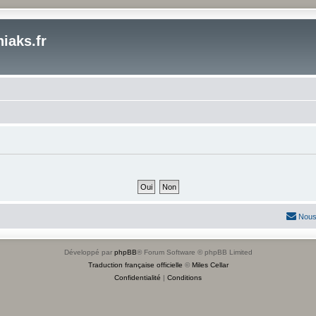
iaks.fr
Nous
Développé par
phpBB
® Forum Software © phpBB Limited
Traduction française officielle
©
Miles Cellar
Confidentialité
|
Conditions