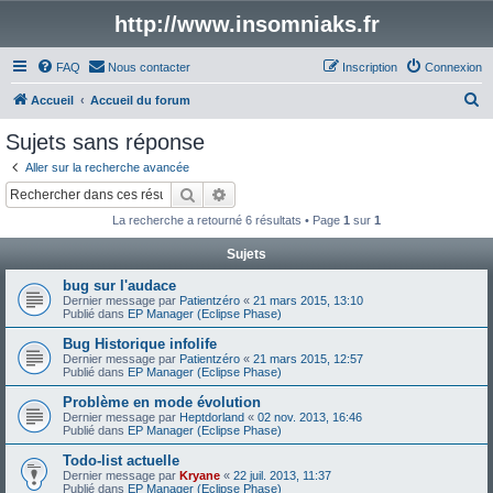
http://www.insomniaks.fr
FAQ
Nous contacter
Inscription
Connexion
R
Accueil
Accueil du forum
e
Sujets sans réponse
c
Aller sur la recherche avancée
h
Rechercher
Recherche avancée
e
La recherche a retourné 6 résultats • Page
1
sur
1
r
Sujets
c
bug sur l'audace
h
Dernier message par
Patientzéro
«
21 mars 2015, 13:10
e
Publié dans
EP Manager (Eclipse Phase)
r
Bug Historique infolife
Dernier message par
Patientzéro
«
21 mars 2015, 12:57
Publié dans
EP Manager (Eclipse Phase)
Problème en mode évolution
Dernier message par
Heptdorland
«
02 nov. 2013, 16:46
Publié dans
EP Manager (Eclipse Phase)
Todo-list actuelle
Dernier message par
Kryane
«
22 juil. 2013, 11:37
Publié dans
EP Manager (Eclipse Phase)