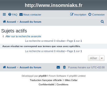
http://www.insomniaks.fr
FAQ
Nous contacter
Inscription
Connexion
R
Accueil
Accueil du forum
e
Sujets actifs
c
Aller sur la recherche avancée
h
La recherche a retourné 0 résultat • Page
1
sur
1
e
Aucun résultat ne correspond aux termes que vous avez spécifiés.
r
La recherche a retourné 0 résultat • Page
1
sur
1
c
Aller
h
Accueil
Accueil du forum
Fuseau horaire sur
UTC+02:00
e
r
Développé par
phpBB
® Forum Software © phpBB Limited
Traduction française officielle
©
Miles Cellar
Confidentialité
|
Conditions