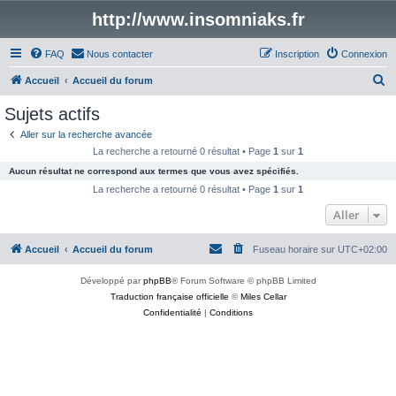
http://www.insomniaks.fr
FAQ
Nous contacter
Inscription
Connexion
R
Accueil
Accueil du forum
e
Sujets actifs
c
Aller sur la recherche avancée
h
La recherche a retourné 0 résultat • Page
1
sur
1
e
Aucun résultat ne correspond aux termes que vous avez spécifiés.
r
La recherche a retourné 0 résultat • Page
1
sur
1
c
Aller
h
Accueil
Accueil du forum
Fuseau horaire sur
UTC+02:00
e
r
Développé par
phpBB
® Forum Software © phpBB Limited
Traduction française officielle
©
Miles Cellar
Confidentialité
|
Conditions