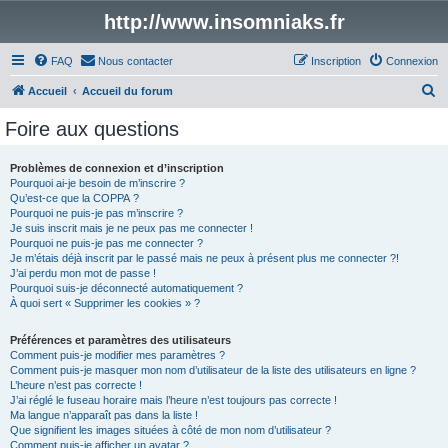
http://www.insomniaks.fr
FAQ
Nous contacter
Inscription
Connexion
R
Accueil
Accueil du forum
e
Foire aux questions
c
h
Problèmes de connexion et d’inscription
Pourquoi ai-je besoin de m’inscrire ?
e
Qu’est-ce que la COPPA ?
r
Pourquoi ne puis-je pas m’inscrire ?
Je suis inscrit mais je ne peux pas me connecter !
c
Pourquoi ne puis-je pas me connecter ?
Je m’étais déjà inscrit par le passé mais ne peux à présent plus me connecter ?!
h
J’ai perdu mon mot de passe !
e
Pourquoi suis-je déconnecté automatiquement ?
À quoi sert « Supprimer les cookies » ?
r
Préférences et paramètres des utilisateurs
Comment puis-je modifier mes paramètres ?
Comment puis-je masquer mon nom d’utilisateur de la liste des utilisateurs en ligne ?
L’heure n’est pas correcte !
J’ai réglé le fuseau horaire mais l’heure n’est toujours pas correcte !
Ma langue n’apparaît pas dans la liste !
Que signifient les images situées à côté de mon nom d’utilisateur ?
Comment puis-je afficher un avatar ?