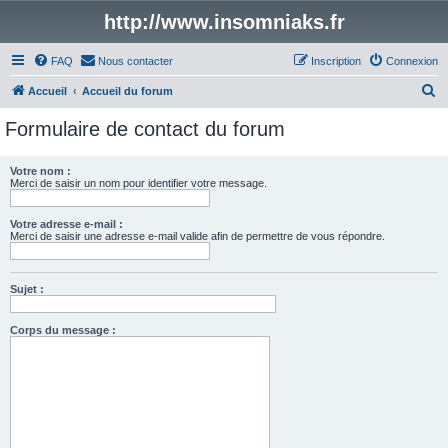
http://www.insomniaks.fr
FAQ
Nous contacter
Inscription
Connexion
R
Accueil
Accueil du forum
e
Formulaire de contact du forum
c
h
Votre nom :
Merci de saisir un nom pour identifier votre message.
e
r
Votre adresse e-mail :
c
Merci de saisir une adresse e-mail valide afin de permettre de vous répondre.
h
e
Sujet :
r
Corps du message :