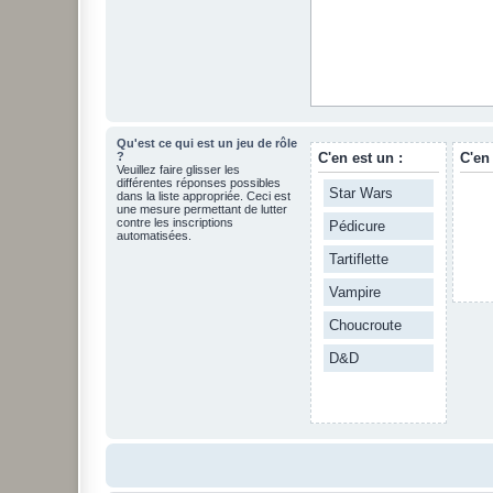
Qu'est ce qui est un jeu de rôle
?
C'en est un :
C'en
Veuillez faire glisser les
différentes réponses possibles
Star Wars
dans la liste appropriée. Ceci est
une mesure permettant de lutter
contre les inscriptions
Pédicure
automatisées.
Tartiflette
Vampire
Choucroute
D&D