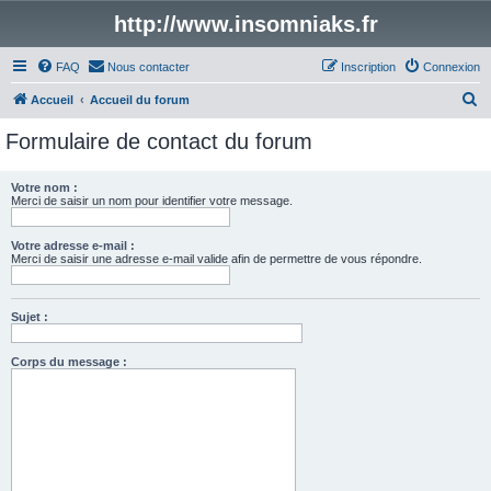
http://www.insomniaks.fr
FAQ
Nous contacter
Inscription
Connexion
R
Accueil
Accueil du forum
e
Formulaire de contact du forum
c
h
Votre nom :
Merci de saisir un nom pour identifier votre message.
e
r
Votre adresse e-mail :
c
Merci de saisir une adresse e-mail valide afin de permettre de vous répondre.
h
e
Sujet :
r
Corps du message :