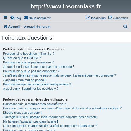
http://www.insomniaks.fr
FAQ
Nous contacter
Inscription
Connexion
R
Accueil
Accueil du forum
e
Foire aux questions
c
h
Problèmes de connexion et d’inscription
Pourquoi ai-je besoin de m’inscrire ?
e
Qu’est-ce que la COPPA ?
r
Pourquoi ne puis-je pas m’inscrire ?
Je suis inscrit mais je ne peux pas me connecter !
c
Pourquoi ne puis-je pas me connecter ?
Je m’étais déjà inscrit par le passé mais ne peux à présent plus me connecter ?!
h
J’ai perdu mon mot de passe !
e
Pourquoi suis-je déconnecté automatiquement ?
À quoi sert « Supprimer les cookies » ?
r
Préférences et paramètres des utilisateurs
Comment puis-je modifier mes paramètres ?
Comment puis-je masquer mon nom d’utilisateur de la liste des utilisateurs en ligne ?
L’heure n’est pas correcte !
J’ai réglé le fuseau horaire mais l’heure n’est toujours pas correcte !
Ma langue n’apparaît pas dans la liste !
Que signifient les images situées à côté de mon nom d’utilisateur ?
Comment puis-je afficher un avatar ?